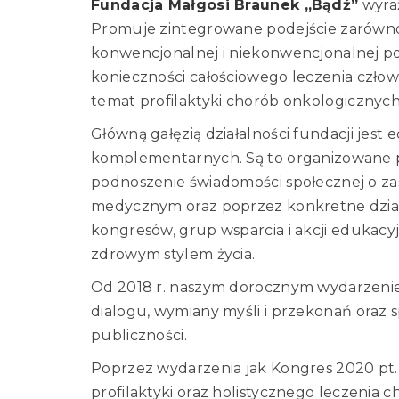
Fundacja Małgosi Braunek „Bądź”
wyraż
Promuje zintegrowane podejście zarówno 
konwencjonalnej i niekonwencjonalnej po
konieczności całościowego leczenia czło
temat profilaktyki chorób onkologicznych 
Główną gałęzią działalności fundacji jest
komplementarnych. Są to organizowane prz
podnoszenie świadomości społecznej o zas
medycznym oraz poprzez konkretne działan
kongresów, grup wsparcia i akcji edukac
zdrowym stylem życia.
Od 2018 r. naszym dorocznym wydarzeniem,
dialogu, wymiany myśli i przekonań oraz
publiczności.
Poprzez wydarzenia jak Kongres 2020 pt
profilaktyki oraz holistycznego leczenia 