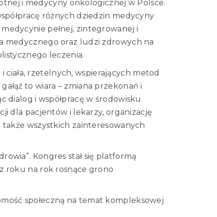
otnej i medycyny onkologicznej w Polsce.
 współpracę różnych dziedzin medycyny
medycynie pełnej, zintegrowanej i
ska medycznego oraz ludzi zdrowych na
listycznego leczenia.
i ciała, rzetelnych, wspierających metod
gałąź to wiara – zmiana przekonań i
c dialog i współpracę w środowisku
i dla pacjentów i lekarzy, organizację
a także wszystkich zainteresowanych
owia”. Kongres stał się platformą
z roku na rok rosnące grono
domość społeczną na temat kompleksowej