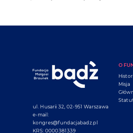
O FU
Histor
Misja
Główn
Statu
ul. Husarii 32, 02-951 Warszawa
e-mail:
kongres@fundacjabadz.pl
KRS: 0000381339